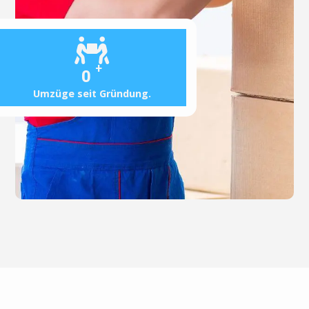
+
0
Umzüge seit Gründung.