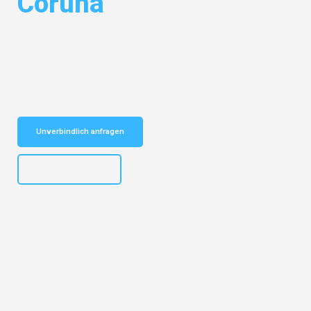
Coruña
Entdecken Sie das
#1 Umzugsunternehmen in Gelsenkirchen
– Ihr
vertrauenswürdiger Begleiter für Umzüge Gelsenkirchen Coruña!
Schnelle Antwort in garantiert unter 2 Minuten: Jetzt
unverbindlichen Kostenvoranschlag erhalten!
Unverbindlich anfragen
+4915792653307