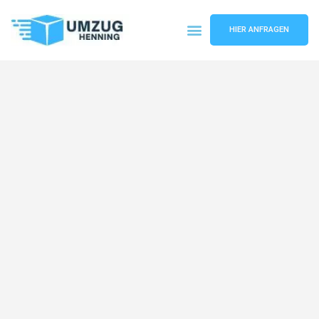
HIER ANFRAGEN
Umzugsunternehmen Gelsenkirchen
Umzugsservice Gelsenkirchen