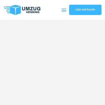
HIER ANFRAGEN
Umzugsunternehmen Gelsenkirchen
Umzugsservice Gelsenkirchen