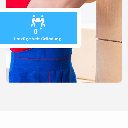
+
0
Umzüge seit Gründung.