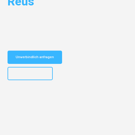
Reus
Entdecken Sie das
#1 Umzugsunternehmen in Gelsenkirchen
– Ihr
vertrauenswürdiger Begleiter für Umzüge Gelsenkirchen Reus!
Schnelle Antwort in garantiert unter 2 Minuten: Jetzt
unverbindlichen Kostenvoranschlag erhalten!
Unverbindlich anfragen
+4915792653307