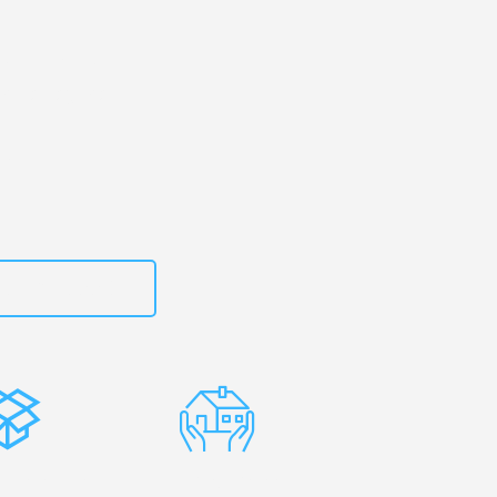
kirchen
– Ihr
en Tarragona!
zt
15792653307
stenlose
Erfahrene