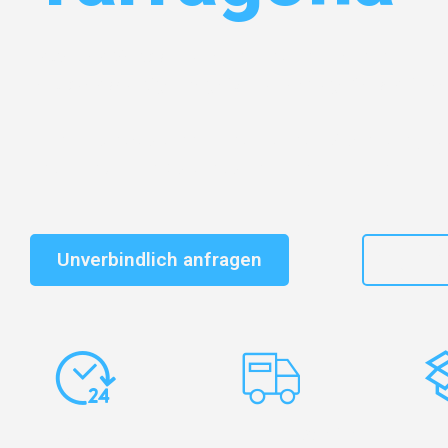
Entdecken Sie das
#1 Umzugsunternehmen in Gelsen
vertrauenswürdiger Begleiter für Umzüge Gelsenkirch
Schnelle Antwort in garantiert unter 2 Minuten: Jet
unverbindlichen Kostenvoranschlag erhalten!
Unverbindlich anfragen
+49
Express-
Europaweite
Ko