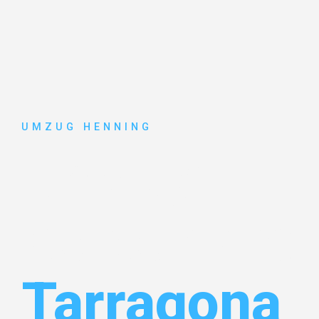
UMZUG HENNING
Umzug
Gelsenkirc
Tarragona