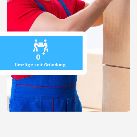
+
0
Umzüge seit Gründung.