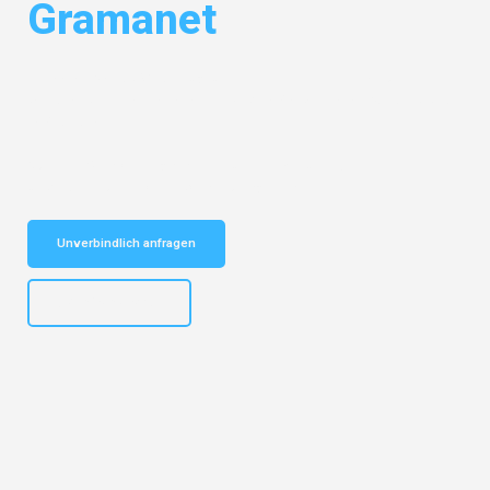
Gramanet
Entdecken Sie das
#1 Umzugsunternehmen in Gelsenkirchen
– Ihr
vertrauenswürdiger Begleiter für Umzüge Gelsenkirchen Santa Coloma
de Gramanet!
Schnelle Antwort in garantiert unter 2 Minuten: Jetzt
unverbindlichen Kostenvoranschlag erhalten!
Unverbindlich anfragen
+4915792653307