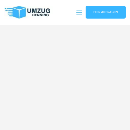
HIER ANFRAGEN
Umzugsunternehmen Gelsenkirchen
Umzugsservice Gelsenkirchen