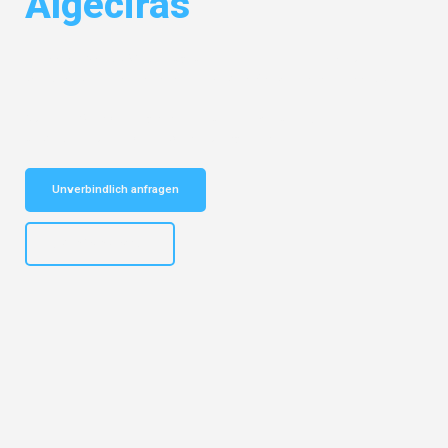
Algeciras
Entdecken Sie das
#1 Umzugsunternehmen in Gelsenkirchen
– Ihr
vertrauenswürdiger Begleiter für Umzüge Gelsenkirchen Algeciras!
Schnelle Antwort in garantiert unter 2 Minuten: Jetzt
unverbindlichen Kostenvoranschlag erhalten!
Unverbindlich anfragen
+4915792653307