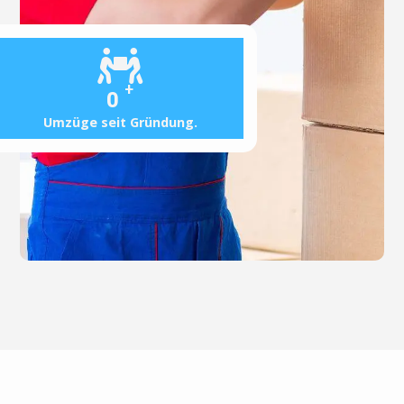
+
0
Umzüge seit Gründung.