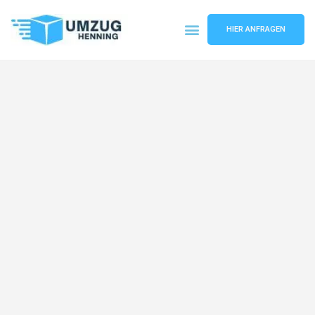
HIER ANFRAGEN
Umzugsunternehmen Gelsenkirchen
Umzugsservice Gelsenkirchen