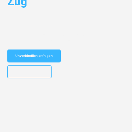
Zug
Entdecken Sie das
#1 Umzugsunternehmen in Gelsenkirchen
– Ihr
vertrauenswürdiger Begleiter für Umzüge Gelsenkirchen Zug!
Schnelle Antwort in garantiert unter 2 Minuten: Jetzt
unverbindlichen Kostenvoranschlag erhalten!
Unverbindlich anfragen
+4915792653307