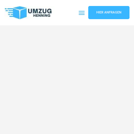
HIER ANFRAGEN
Umzugsunternehmen Gelsenkirchen
Umzugsservice Gelsenkirchen