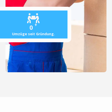
+
0
Umzüge seit Gründung.