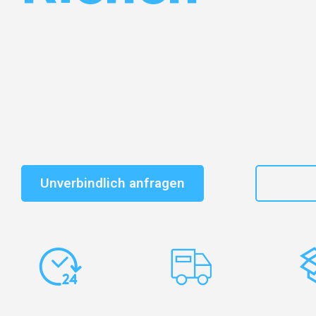
Entdecken Sie das
#1 Umzugsunternehmen in Gelsen
vertrauenswürdiger Begleiter für Umzüge Gelsenkirche
Schnelle Antwort in garantiert unter 2 Minuten: Jet
unverbindlichen Kostenvoranschlag erhalten!
Unverbindlich anfragen
+49
Express-
Europaweite
Ko