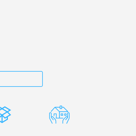
kirchen
– Ihr
n Riehen!
zt
15792653307
stenlose
Erfahrene