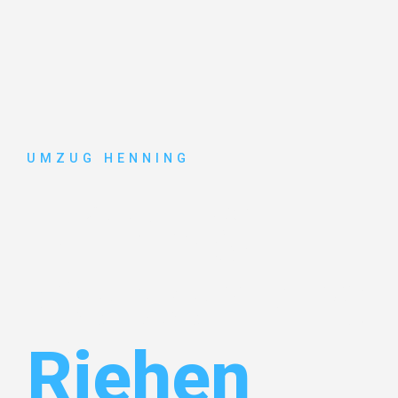
UMZUG HENNING
Umzug
Gelsenkirc
Riehen