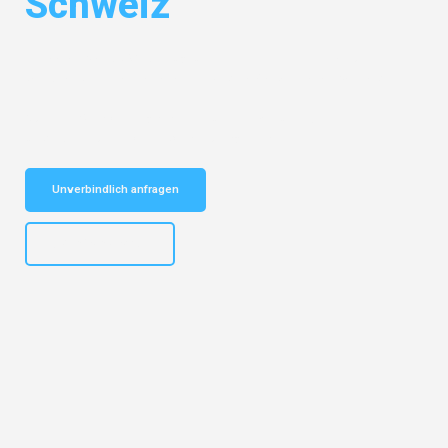
Schweiz
Entdecken Sie das
#1 Umzugsunternehmen in Gelsenkirchen
– Ihr
vertrauenswürdiger Begleiter für Umzüge Gelsenkirchen Schweiz!
Schnelle Antwort in garantiert unter 2 Minuten: Jetzt
unverbindlichen Kostenvoranschlag erhalten!
Unverbindlich anfragen
+4915792653307