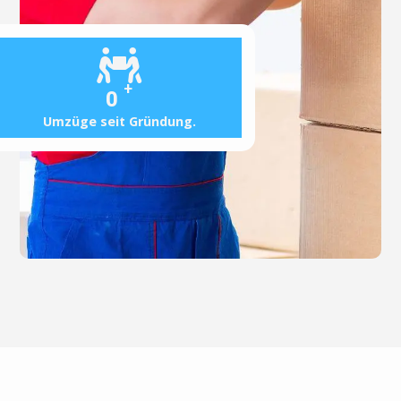
+
0
Umzüge seit Gründung.