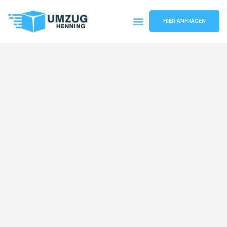
HIER ANFRAGEN
Umzugsunternehmen Gelsenkirchen
Umzugsservice Gelsenkirchen