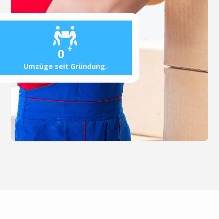
+
0
Umzüge seit Gründung.