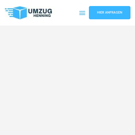
HIER ANFRAGEN
Umzugsunternehmen Gelsenkirchen
Umzugsservice Gelsenkirchen