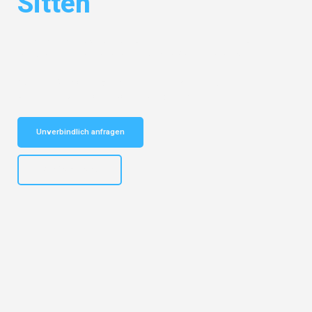
Sitten
Entdecken Sie das
#1 Umzugsunternehmen in Gelsenkirchen
– Ihr
vertrauenswürdiger Begleiter für Umzüge Gelsenkirchen Sitten!
Schnelle Antwort in garantiert unter 2 Minuten: Jetzt
unverbindlichen Kostenvoranschlag erhalten!
Unverbindlich anfragen
+4915792653307