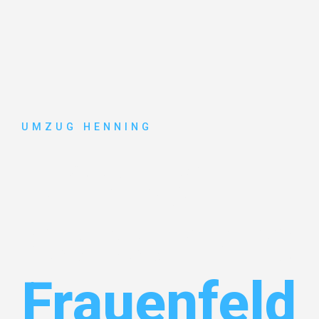
UMZUG HENNING
Umzug
Gelsenkirc
Frauenfeld