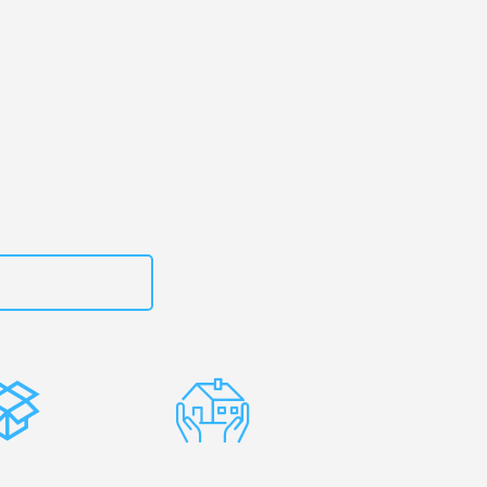
kirchen
– Ihr
n Frauenfeld!
zt
15792653307
stenlose
Erfahrene