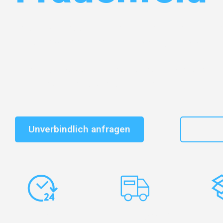
Entdecken Sie das
#1 Umzugsunternehmen in Gelsen
vertrauenswürdiger Begleiter für Umzüge Gelsenkirche
Schnelle Antwort in garantiert unter 2 Minuten: Jet
unverbindlichen Kostenvoranschlag erhalten!
Unverbindlich anfragen
+49
Express-
Europaweite
Ko