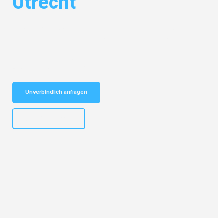
Utrecht
Entdecken Sie das
#1 Umzugsunternehmen in Gelsenkirchen
– Ihr
vertrauenswürdiger Begleiter für Umzüge Gelsenkirchen Utrecht!
Schnelle Antwort in garantiert unter 2 Minuten: Jetzt
unverbindlichen Kostenvoranschlag erhalten!
Unverbindlich anfragen
+4915792653307