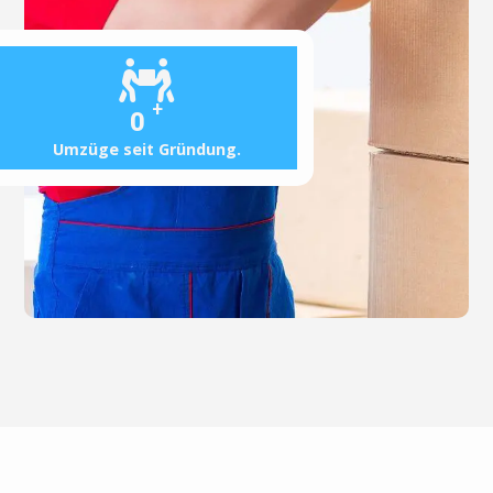
+
0
Umzüge seit Gründung.