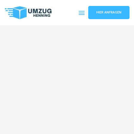
HIER ANFRAGEN
Umzugsunternehmen Gelsenkirchen
Umzugsservice Gelsenkirchen