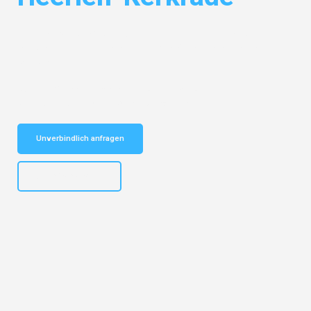
Entdecken Sie das
#1 Umzugsunternehmen in Gelsenkirchen
– Ihr
vertrauenswürdiger Begleiter für Umzüge Gelsenkirchen Heerlen-
Kerkrade!
Schnelle Antwort in garantiert unter 2 Minuten: Jetzt
unverbindlichen Kostenvoranschlag erhalten!
Unverbindlich anfragen
+4915792653307