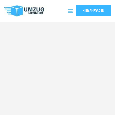
HIER ANFRAGEN
Umzugsunternehmen Gelsenkirchen
Umzugsservice Gelsenkirchen