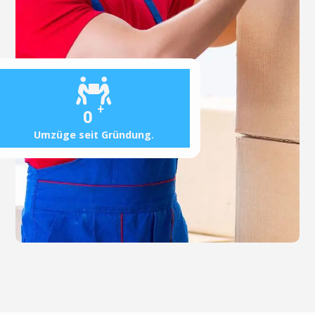
+
0
Umzüge seit Gründung.