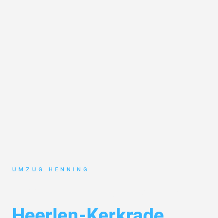
UMZUG HENNING
Umzug Gelsenkirchen
Heerlen-Kerkrade