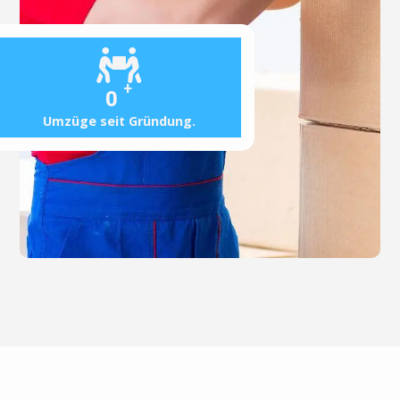
+
0
Umzüge seit Gründung.