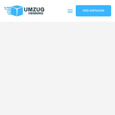
HIER ANFRAGEN
Umzugsunternehmen Gelsenkirchen
Umzugsservice Gelsenkirchen