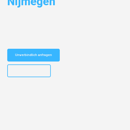
Nijmegen
Entdecken Sie das
#1 Umzugsunternehmen in Gelsenkirchen
– Ihr
vertrauenswürdiger Begleiter für Umzüge Gelsenkirchen Nijmegen!
Schnelle Antwort in garantiert unter 2 Minuten: Jetzt
unverbindlichen Kostenvoranschlag erhalten!
Unverbindlich anfragen
+4915792653307