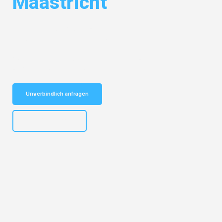
Maastricht
Entdecken Sie das
#1 Umzugsunternehmen in Gelsenkirchen
– Ihr
vertrauenswürdiger Begleiter für Umzüge Gelsenkirchen Maastricht!
Schnelle Antwort in garantiert unter 2 Minuten: Jetzt
unverbindlichen Kostenvoranschlag erhalten!
Unverbindlich anfragen
+4915792653307