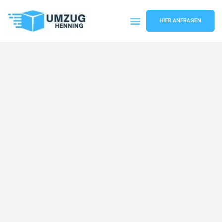
HIER ANFRAGEN
Umzugsunternehmen Gelsenkirchen
Umzugsservice Gelsenkirchen