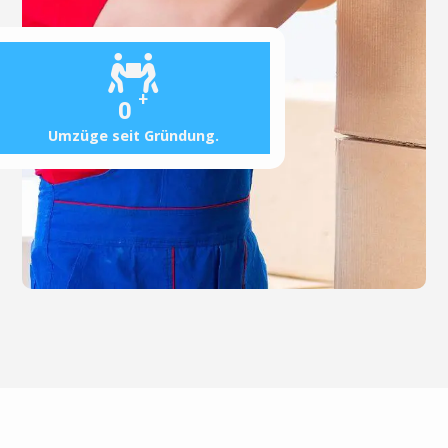
+
0
Umzüge seit Gründung.