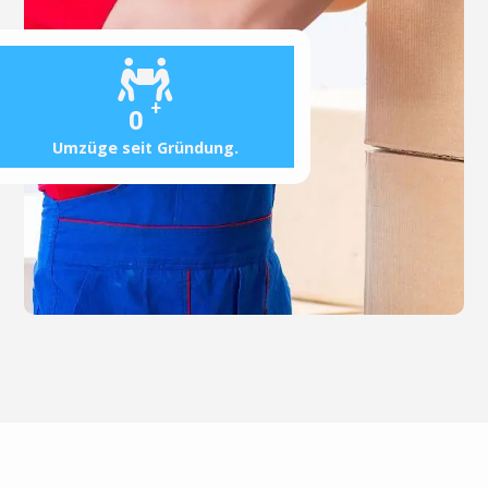
+
0
Umzüge seit Gründung.