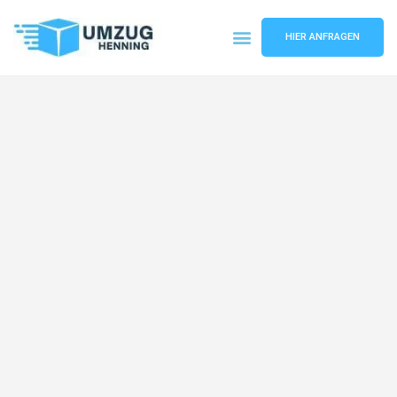
HIER ANFRAGEN
Umzugsunternehmen Gelsenkirchen
Umzugsservice Gelsenkirchen