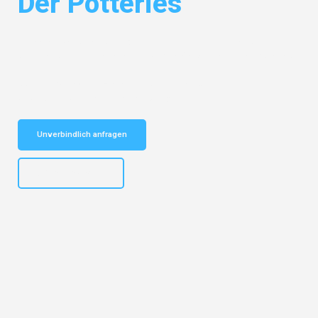
Der Potteries
Entdecken Sie das
#1 Umzugsunternehmen in Gelsenkirchen
– Ihr
vertrauenswürdiger Begleiter für Umzüge Gelsenkirchen Der Potteries!
Schnelle Antwort in garantiert unter 2 Minuten: Jetzt
unverbindlichen Kostenvoranschlag erhalten!
Unverbindlich anfragen
+4915792653307