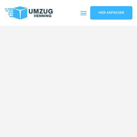
HIER ANFRAGEN
Umzugsunternehmen Gelsenkirchen
Umzugsservice Gelsenkirchen