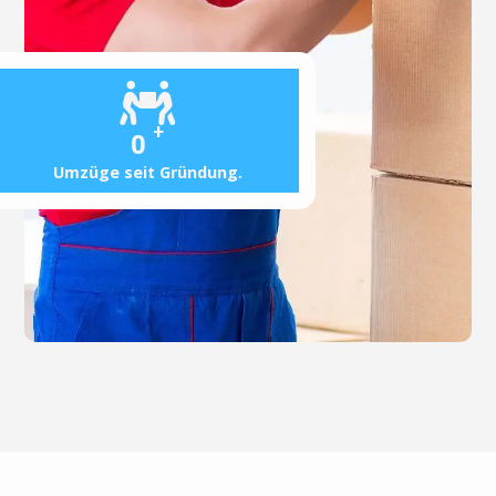
+
0
Umzüge seit Gründung.