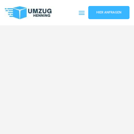
HIER ANFRAGEN
Umzugsunternehmen Gelsenkirchen
Umzugsservice Gelsenkirchen