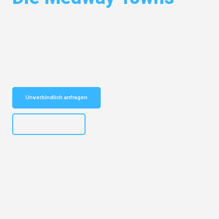
Entdecken Sie das
#1 Umzugsunternehmen in Gelsenkirchen
– Ihr
vertrauenswürdiger Begleiter für Umzüge Gelsenkirchen Die Medway
Towns!
Schnelle Antwort in garantiert unter 2 Minuten: Jetzt
unverbindlichen Kostenvoranschlag erhalten!
Unverbindlich anfragen
+4915792653307