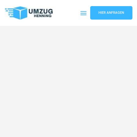
HIER ANFRAGEN
Umzugsunternehmen Gelsenkirchen
Umzugsservice Gelsenkirchen