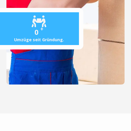
+
0
Umzüge seit Gründung.