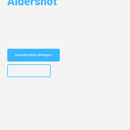
Aldershot
Entdecken Sie das
#1 Umzugsunternehmen in Gelsenkirchen
– Ihr
vertrauenswürdiger Begleiter für Umzüge Gelsenkirchen Aldershot!
Schnelle Antwort in garantiert unter 2 Minuten: Jetzt
unverbindlichen Kostenvoranschlag erhalten!
Unverbindlich anfragen
+4915792653307