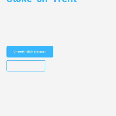
Entdecken Sie das
#1 Umzugsunternehmen in Gelsenkirchen
– Ihr
vertrauenswürdiger Begleiter für Umzüge Gelsenkirchen Stoke-on-
Trent!
Schnelle Antwort in garantiert unter 2 Minuten: Jetzt
unverbindlichen Kostenvoranschlag erhalten!
Unverbindlich anfragen
+4915792653307