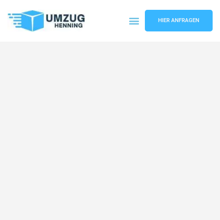
HIER ANFRAGEN
Umzugsunternehmen Gelsenkirchen
Umzugsservice Gelsenkirchen