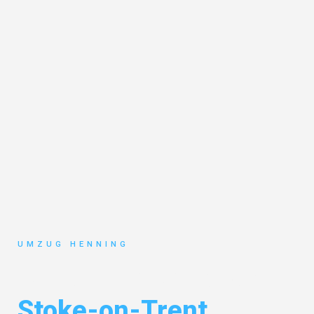
UMZUG HENNING
Umzug Gelsenkirchen
Stoke-on-Trent