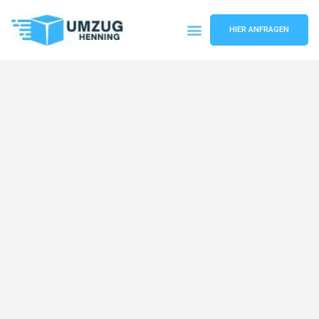
HIER ANFRAGEN
Umzugsunternehmen Gelsenkirchen
Umzugsservice Gelsenkirchen