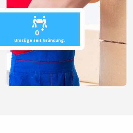
+
0
Umzüge seit Gründung.