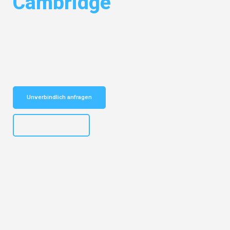
Cambridge
Entdecken Sie das
#1 Umzugsunternehmen in Gelsenkirchen
– Ihr
vertrauenswürdiger Begleiter für Umzüge Gelsenkirchen Cambridge!
Schnelle Antwort in garantiert unter 2 Minuten: Jetzt
unverbindlichen Kostenvoranschlag erhalten!
Unverbindlich anfragen
+4915792653307