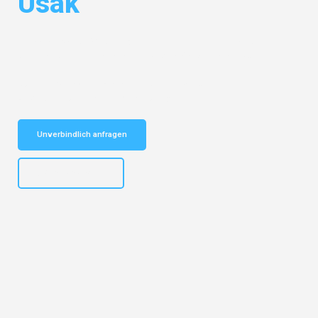
Usak
Entdecken Sie das
#1 Umzugsunternehmen in Gelsenkirchen
– Ihr
vertrauenswürdiger Begleiter für Umzüge Gelsenkirchen Usak!
Schnelle Antwort in garantiert unter 2 Minuten: Jetzt
unverbindlichen Kostenvoranschlag erhalten!
Unverbindlich anfragen
+4915792653307