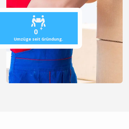
+
0
Umzüge seit Gründung.