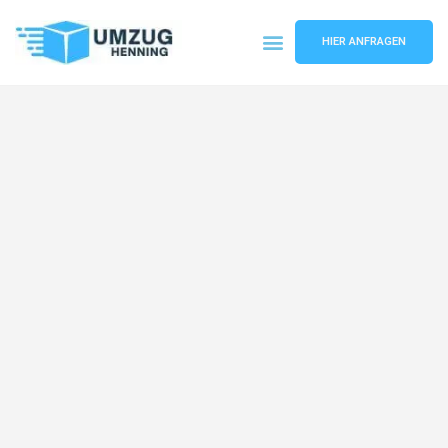
HIER ANFRAGEN
Umzugsunternehmen Gelsenkirchen
Umzugsservice Gelsenkirchen