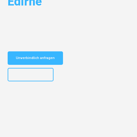
Edirne
Entdecken Sie das
#1 Umzugsunternehmen in Gelsenkirchen
– Ihr
vertrauenswürdiger Begleiter für Umzüge Gelsenkirchen Edirne!
Schnelle Antwort in garantiert unter 2 Minuten: Jetzt
unverbindlichen Kostenvoranschlag erhalten!
Unverbindlich anfragen
+4915792653307