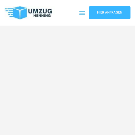
HIER ANFRAGEN
Umzugsunternehmen Gelsenkirchen
Umzugsservice Gelsenkirchen