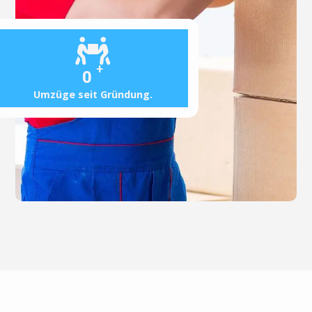
+
0
Umzüge seit Gründung.