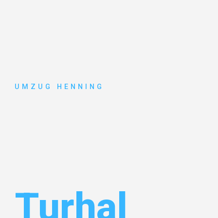
UMZUG HENNING
Umzug
Gelsenkirc
Turhal