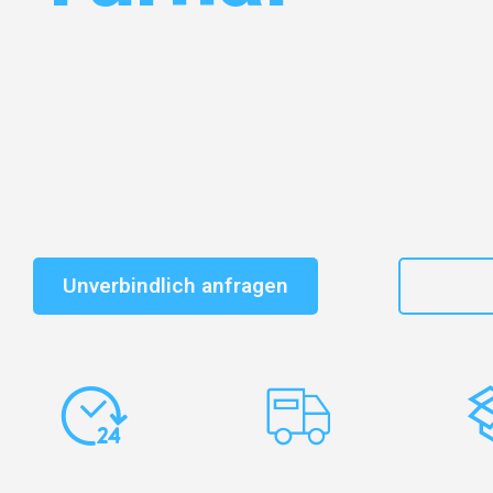
Entdecken Sie das
#1 Umzugsunternehmen in Gelsen
vertrauenswürdiger Begleiter für Umzüge Gelsenkirche
Schnelle Antwort in garantiert unter 2 Minuten: Jet
unverbindlichen Kostenvoranschlag erhalten!
Unverbindlich anfragen
+49
Express-
Europaweite
Ko