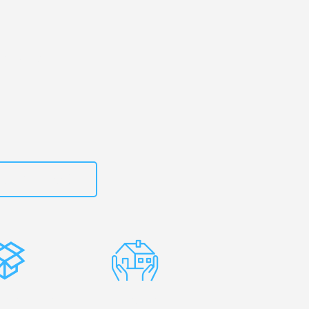
kirchen
– Ihr
n Turhal!
zt
15792653307
stenlose
Erfahrene