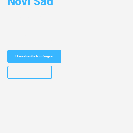
Novi Sad
Entdecken Sie das
#1 Umzugsunternehmen in Gelsenkirchen
– Ihr
vertrauenswürdiger Begleiter für Umzüge Gelsenkirchen Novi Sad!
Schnelle Antwort in garantiert unter 2 Minuten: Jetzt
unverbindlichen Kostenvoranschlag erhalten!
Unverbindlich anfragen
+4915792653307