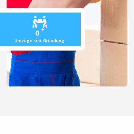
+
0
Umzüge seit Gründung.