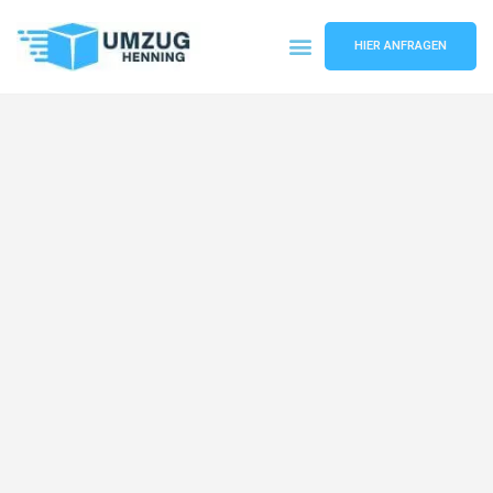
HIER ANFRAGEN
Umzugsunternehmen Gelsenkirchen
Umzugsservice Gelsenkirchen