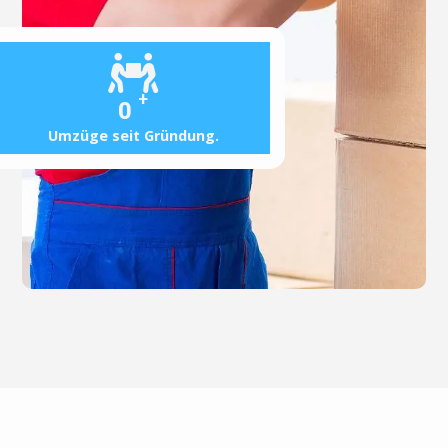
+
0
Umzüge seit Gründung.