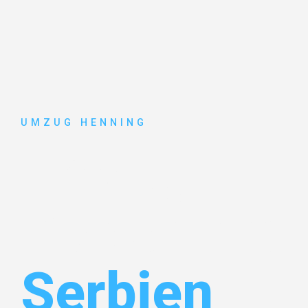
UMZUG HENNING
Umzug
Gelsenkirc
Serbien