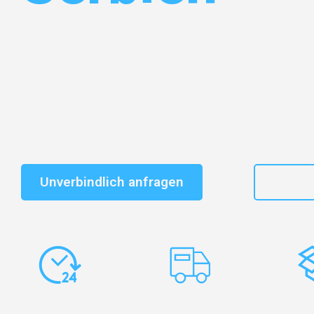
Entdecken Sie das
#1 Umzugsunternehmen in Gelsen
vertrauenswürdiger Begleiter für Umzüge Gelsenkirche
Schnelle Antwort in garantiert unter 2 Minuten: Jet
unverbindlichen Kostenvoranschlag erhalten!
Unverbindlich anfragen
+49
Express-
Europaweite
Ko