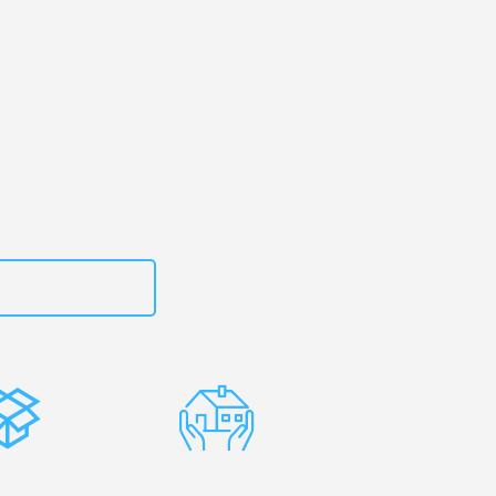
kirchen
– Ihr
n Serbien!
zt
15792653307
stenlose
Erfahrene