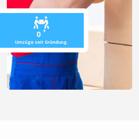
+
0
Umzüge seit Gründung.