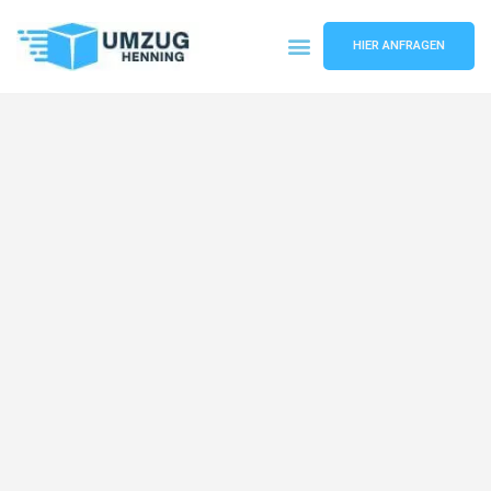
HIER ANFRAGEN
Umzugsunternehmen Gelsenkirchen
Umzugsservice Gelsenkirchen