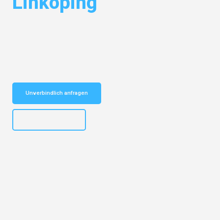
Linköping
Entdecken Sie das
#1 Umzugsunternehmen in Gelsenkirchen
– Ihr
vertrauenswürdiger Begleiter für Umzüge Gelsenkirchen Linköping!
Schnelle Antwort in garantiert unter 2 Minuten: Jetzt
unverbindlichen Kostenvoranschlag erhalten!
Unverbindlich anfragen
+4915792653307