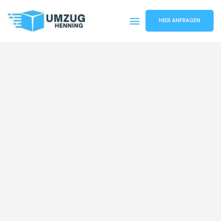
HIER ANFRAGEN
Umzugsunternehmen Gelsenkirchen
Umzugsservice Gelsenkirchen