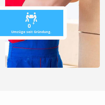
+
0
Umzüge seit Gründung.