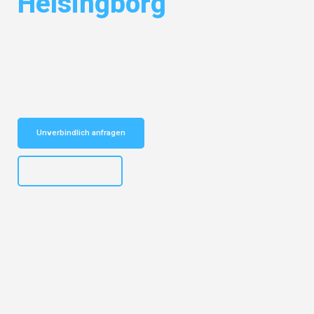
Helsingborg
Entdecken Sie das
#1 Umzugsunternehmen in Gelsenkirchen
– Ihr
vertrauenswürdiger Begleiter für Umzüge Gelsenkirchen Helsingborg!
Schnelle Antwort in garantiert unter 2 Minuten: Jetzt
unverbindlichen Kostenvoranschlag erhalten!
Unverbindlich anfragen
+4915792653307