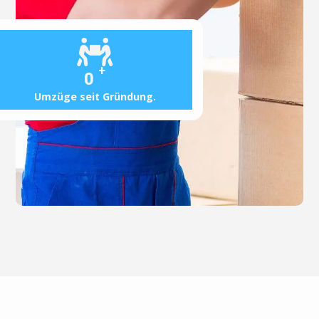
+
0
Umzüge seit Gründung.