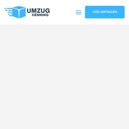
HIER ANFRAGEN
Umzugsunternehmen Gelsenkirchen
Umzugsservice Gelsenkirchen