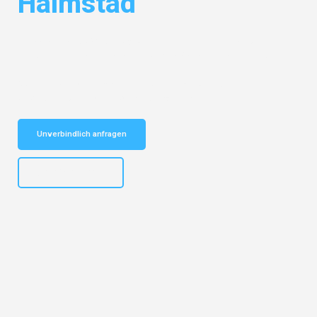
Halmstad
Entdecken Sie das
#1 Umzugsunternehmen in Gelsenkirchen
– Ihr
vertrauenswürdiger Begleiter für Umzüge Gelsenkirchen Halmstad!
Schnelle Antwort in garantiert unter 2 Minuten: Jetzt
unverbindlichen Kostenvoranschlag erhalten!
Unverbindlich anfragen
+4915792653307