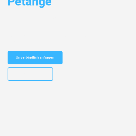
Petange
Entdecken Sie das
#1 Umzugsunternehmen in Gelsenkirchen
– Ihr
vertrauenswürdiger Begleiter für Umzüge Gelsenkirchen Petange!
Schnelle Antwort in garantiert unter 2 Minuten: Jetzt
unverbindlichen Kostenvoranschlag erhalten!
Unverbindlich anfragen
+4915792653307