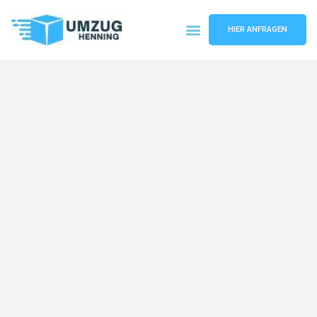
HIER ANFRAGEN
Umzugsunternehmen Gelsenkirchen
Umzugsservice Gelsenkirchen