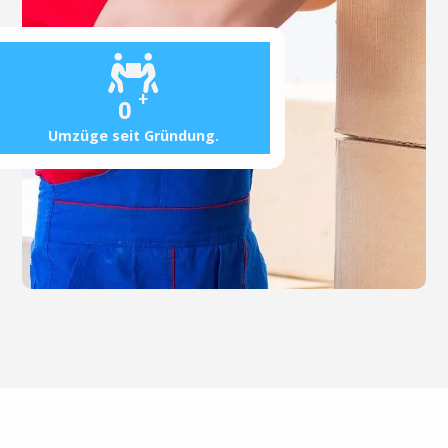
+
0
Umzüge seit Gründung.