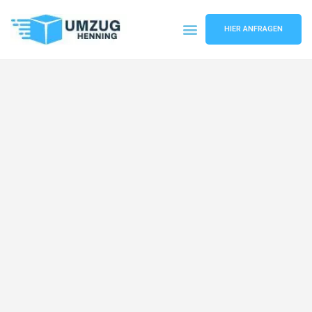
HIER ANFRAGEN
Umzugsunternehmen Gelsenkirchen
Umzugsservice Gelsenkirchen