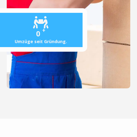
+
0
Umzüge seit Gründung.