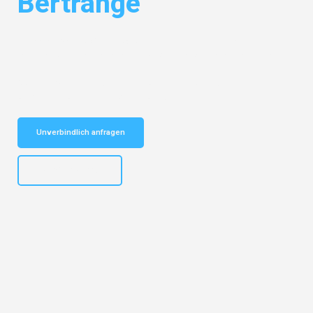
Bertrange
Entdecken Sie das
#1 Umzugsunternehmen in Gelsenkirchen
– Ihr
vertrauenswürdiger Begleiter für Umzüge Gelsenkirchen Bertrange!
Schnelle Antwort in garantiert unter 2 Minuten: Jetzt
unverbindlichen Kostenvoranschlag erhalten!
Unverbindlich anfragen
+4915792653307