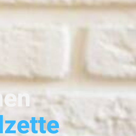
hen
lzette