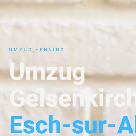
UMZUG HENNING
Umzug
Gelsenkirc
Esch-sur-A