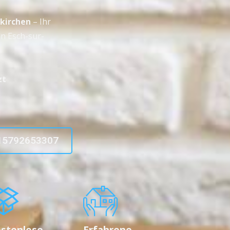
kirchen
– Ihr
n Esch-sur-
zt
15792653307
stenlose
Erfahrene