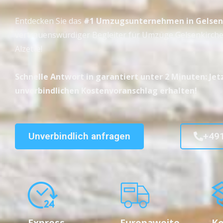
Entdecken Sie das
#1 Umzugsunternehmen in Gelsen
vertrauenswürdiger Begleiter für Umzüge Gelsenkirche
Alzette!
Schnelle Antwort in garantiert unter 2 Minuten: Jet
unverbindlichen Kostenvoranschlag erhalten!
Unverbindlich anfragen
+49
Express-
Europaweite
Ko