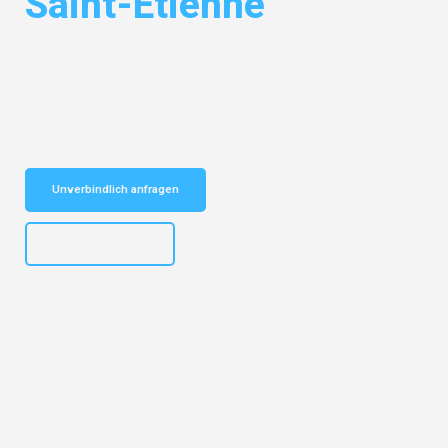
Saint-Étienne
Entdecken Sie das
#1 Umzugsunternehmen in Gelsenkirchen
– Ihr
vertrauenswürdiger Begleiter für Umzüge Gelsenkirchen Saint-Étienne!
Schnelle Antwort in garantiert unter 2 Minuten: Jetzt
unverbindlichen Kostenvoranschlag erhalten!
Unverbindlich anfragen
+4915792653307