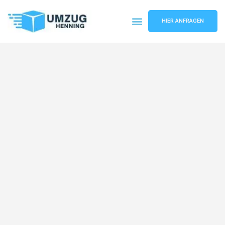
HIER ANFRAGEN
Umzugsunternehmen Gelsenkirchen
Umzugsservice Gelsenkirchen