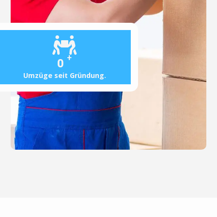
+
0
Umzüge seit Gründung.