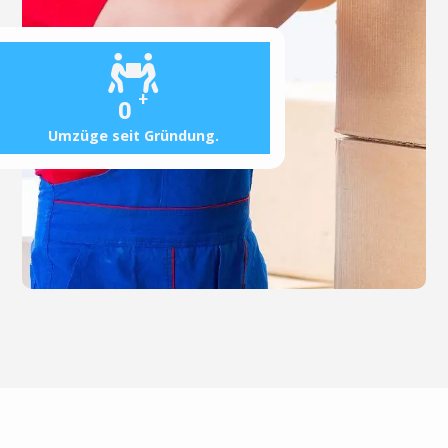
+
0
Umzüge seit Gründung.