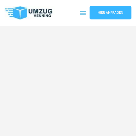
HIER ANFRAGEN
Umzugsunternehmen Gelsenkirchen
Umzugsservice Gelsenkirchen