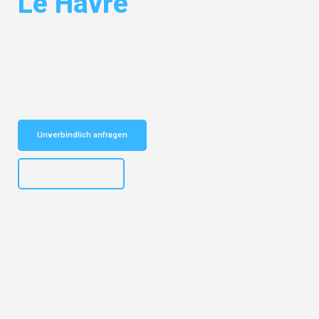
Le Havre
Entdecken Sie das
#1 Umzugsunternehmen in Gelsenkirchen
– Ihr
vertrauenswürdiger Begleiter für Umzüge Gelsenkirchen Le Havre!
Schnelle Antwort in garantiert unter 2 Minuten: Jetzt
unverbindlichen Kostenvoranschlag erhalten!
Unverbindlich anfragen
+4915792653307