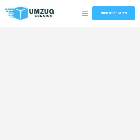
HIER ANFRAGEN
Umzugsunternehmen Gelsenkirchen
Umzugsservice Gelsenkirchen