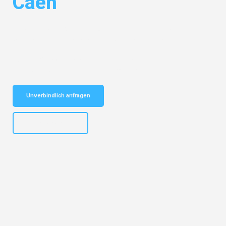
Caen
Entdecken Sie das
#1 Umzugsunternehmen in Gelsenkirchen
– Ihr
vertrauenswürdiger Begleiter für Umzüge Gelsenkirchen Caen!
Schnelle Antwort in garantiert unter 2 Minuten: Jetzt
unverbindlichen Kostenvoranschlag erhalten!
Unverbindlich anfragen
+4915792653307