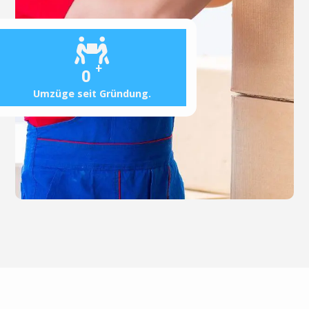
+
0
Umzüge seit Gründung.