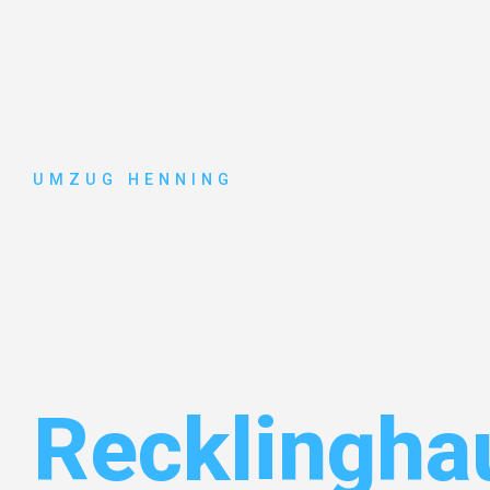
UMZUG HENNING
Umzug
Gelsenkirc
Recklingha