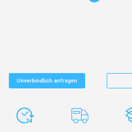
Entdecken Sie das
#1 Umzugsunternehmen in Gelsen
vertrauenswürdiger Begleiter für Umzüge Gelsenkirch
Recklinghausen!
Schnelle Antwort in garantiert unter 2 Minuten: Jet
unverbindlichen Kostenvoranschlag erhalten!
Unverbindlich anfragen
+49
Express-
Europaweite
Ko