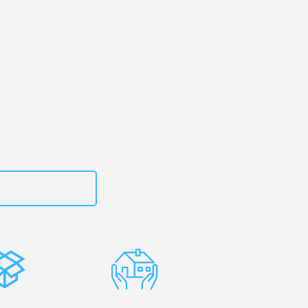
kirchen
– Ihr
en
zt
15792653307
stenlose
Erfahrene