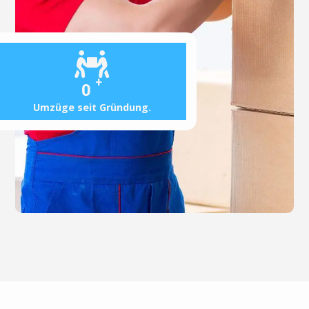
+
0
Umzüge seit Gründung.