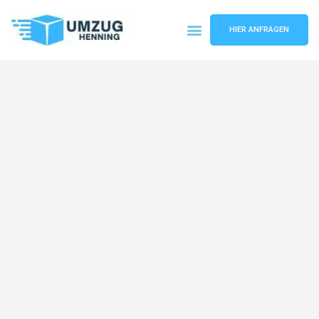
HIER ANFRAGEN
Umzugsunternehmen Gelsenkirchen
Umzugsservice Gelsenkirchen