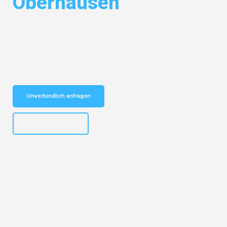
Oberhausen
Entdecken Sie das
#1 Umzugsunternehmen in Gelsenkirchen
– Ihr
vertrauenswürdiger Begleiter für Umzüge Gelsenkirchen Oberhausen!
Schnelle Antwort in garantiert unter 2 Minuten: Jetzt
unverbindlichen Kostenvoranschlag erhalten!
Unverbindlich anfragen
+4915792653307