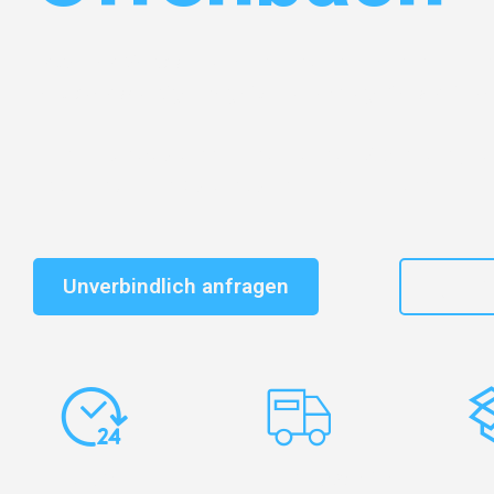
Entdecken Sie das
#1 Umzugsunternehmen in Gelsen
vertrauenswürdiger Begleiter für Umzüge Gelsenkirche
Schnelle Antwort in garantiert unter 2 Minuten: Jet
unverbindlichen Kostenvoranschlag erhalten!
Unverbindlich anfragen
+49
Express-
Europaweite
Ko