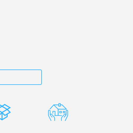
kirchen
– Ihr
n Offenbach!
zt
15792653307
stenlose
Erfahrene