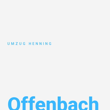
UMZUG HENNING
Umzug
Gelsenkirc
Offenbach