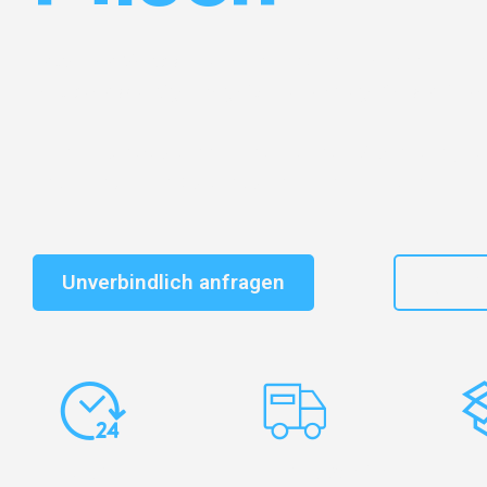
Entdecken Sie das
#1 Umzugsunternehmen in Gelsen
vertrauenswürdiger Begleiter für Umzüge Gelsenkirchen
Schnelle Antwort in garantiert unter 2 Minuten: Jet
unverbindlichen Kostenvoranschlag erhalten!
Unverbindlich anfragen
+49
Express-
Europaweite
Ko