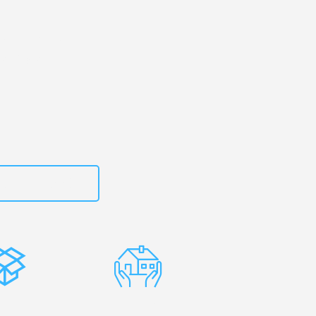
kirchen
– Ihr
 Pilsen!
zt
15792653307
stenlose
Erfahrene