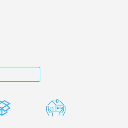
kirchen
– Ihr
n Olmütz!
zt
15792653307
stenlose
Erfahrene