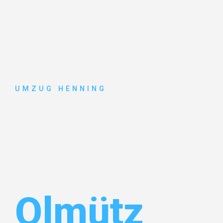
UMZUG HENNING
Umzug
Gelsenkirc
Olmütz