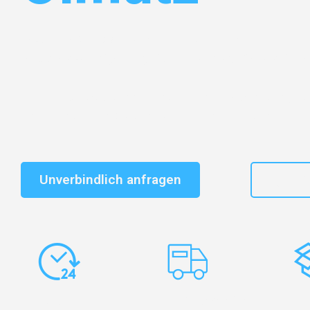
Entdecken Sie das
#1 Umzugsunternehmen in Gelsen
vertrauenswürdiger Begleiter für Umzüge Gelsenkirche
Schnelle Antwort in garantiert unter 2 Minuten: Jet
unverbindlichen Kostenvoranschlag erhalten!
Unverbindlich anfragen
+49
Express-
Europaweite
Ko