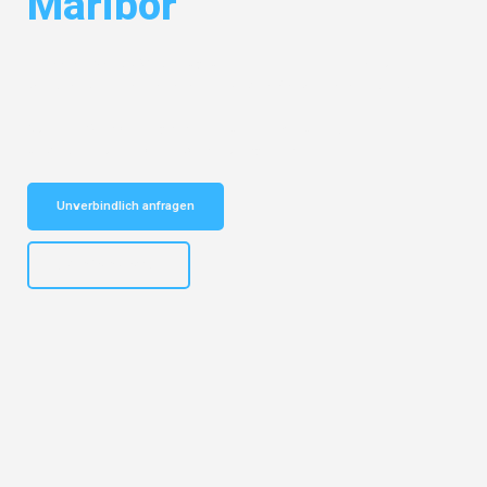
Maribor
Entdecken Sie das
#1 Umzugsunternehmen in Gelsenkirchen
– Ihr
vertrauenswürdiger Begleiter für Umzüge Gelsenkirchen Maribor!
Schnelle Antwort in garantiert unter 2 Minuten: Jetzt
unverbindlichen Kostenvoranschlag erhalten!
Unverbindlich anfragen
+4915792653307