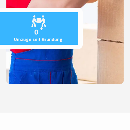
+
0
Umzüge seit Gründung.