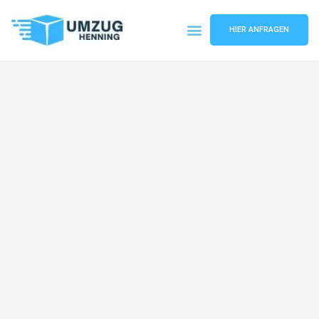
HIER ANFRAGEN
Umzugsunternehmen Gelsenkirchen
Umzugsservice Gelsenkirchen