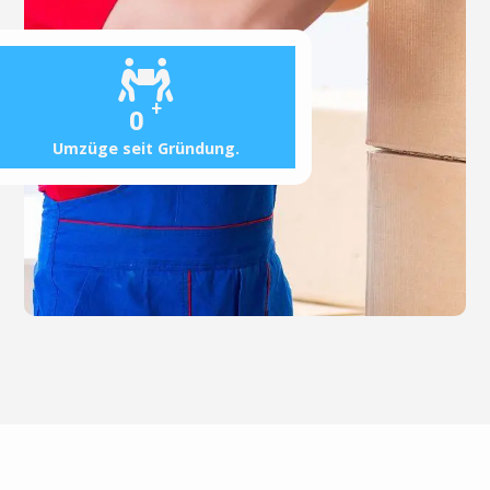
+
0
Umzüge seit Gründung.