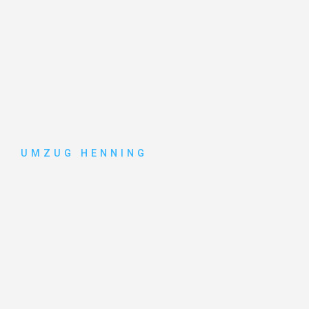
UMZUG HENNING
Umzug
Gelsenkirc