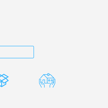
kirchen
– Ihr
 Iasi!
zt
15792653307
stenlose
Erfahrene
rpackung
Umzugsprofis