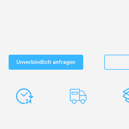
Entdecken Sie das
#1 Umzugsunternehmen in Gelsen
vertrauenswürdiger Begleiter für Umzüge Gelsenkirchen
Schnelle Antwort in garantiert unter 2 Minuten: Jet
unverbindlichen Kostenvoranschlag erhalten!
Unverbindlich anfragen
+49
Express-
Europaweite
Ko
Abwicklung
Transporte
Ve