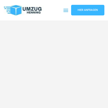
HIER ANFRAGEN
Umzugsunternehmen Gelsenkirchen
Umzugsservice Gelsenkirchen