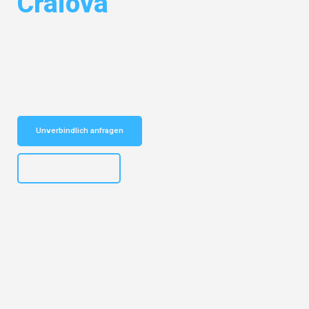
Craiova
Entdecken Sie das
#1 Umzugsunternehmen in Gelsenkirchen
– Ihr
vertrauenswürdiger Begleiter für Umzüge Gelsenkirchen Craiova!
Schnelle Antwort in garantiert unter 2 Minuten: Jetzt
unverbindlichen Kostenvoranschlag erhalten!
Unverbindlich anfragen
+4915792653307