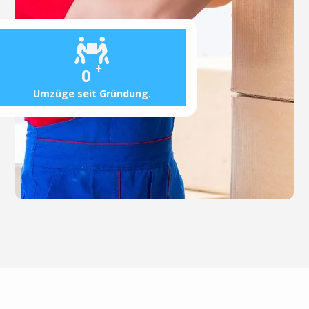
+
0
Umzüge seit Gründung.