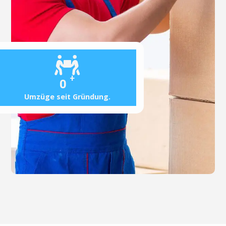
+
0
Umzüge seit Gründung.