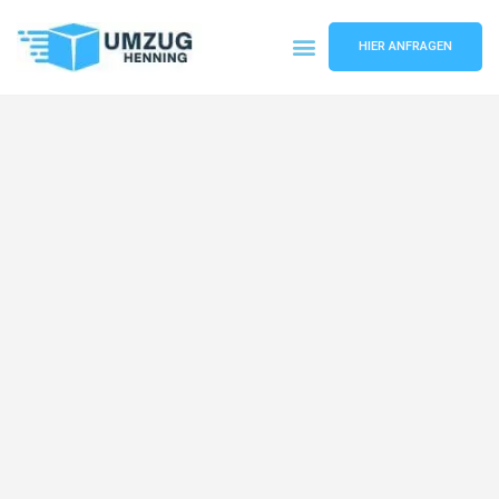
HIER ANFRAGEN
Umzugsunternehmen Gelsenkirchen
Umzugsservice Gelsenkirchen