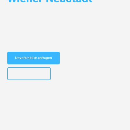
Entdecken Sie das
#1 Umzugsunternehmen in Gelsenkirchen
– Ihr
vertrauenswürdiger Begleiter für Umzüge Gelsenkirchen Wiener
Neustadt!
Schnelle Antwort in garantiert unter 2 Minuten: Jetzt
unverbindlichen Kostenvoranschlag erhalten!
Unverbindlich anfragen
+4915792653307