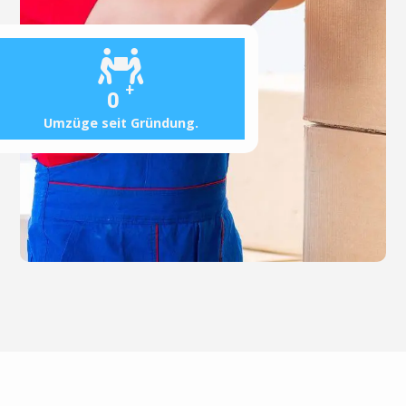
+
0
Umzüge seit Gründung.