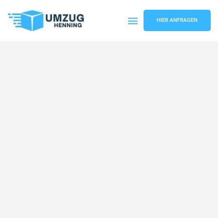
HIER ANFRAGEN
Umzugsunternehmen Gelsenkirchen
Umzugsservice Gelsenkirchen