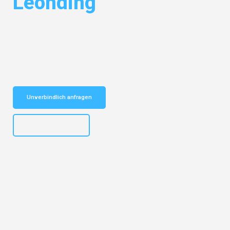
Leonding
Entdecken Sie das
#1 Umzugsunternehmen in Gelsenkirchen
– Ihr
vertrauenswürdiger Begleiter für Umzüge Gelsenkirchen Leonding!
Schnelle Antwort in garantiert unter 2 Minuten: Jetzt
unverbindlichen Kostenvoranschlag erhalten!
Unverbindlich anfragen
+4915792653307