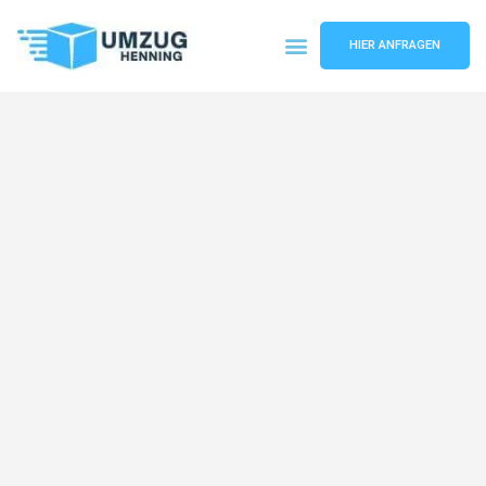
HIER ANFRAGEN
Umzugsunternehmen Gelsenkirchen
Umzugsservice Gelsenkirchen