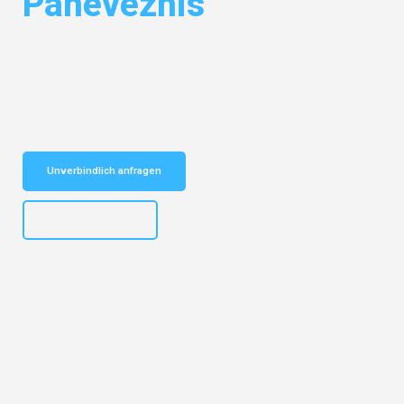
Panevezhis
Entdecken Sie das
#1 Umzugsunternehmen in Gelsenkirchen
– Ihr
vertrauenswürdiger Begleiter für Umzüge Gelsenkirchen Panevezhis!
Schnelle Antwort in garantiert unter 2 Minuten: Jetzt
unverbindlichen Kostenvoranschlag erhalten!
Unverbindlich anfragen
+4915792653307