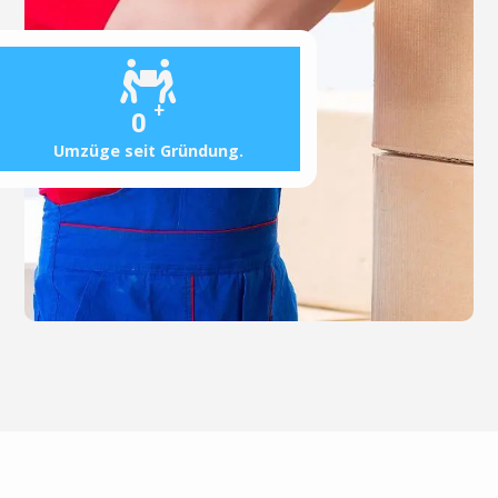
+
0
Umzüge seit Gründung.