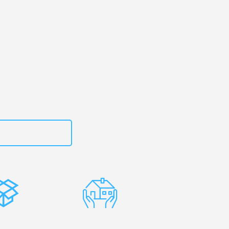
kirchen
– Ihr
en Amadora!
zt
15792653307
stenlose
Erfahrene