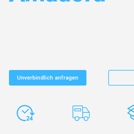
Entdecken Sie das
#1 Umzugsunternehmen in Gelsen
vertrauenswürdiger Begleiter für Umzüge Gelsenkirch
Schnelle Antwort in garantiert unter 2 Minuten: Jet
unverbindlichen Kostenvoranschlag erhalten!
Unverbindlich anfragen
+49
Express-
Europaweite
Ko