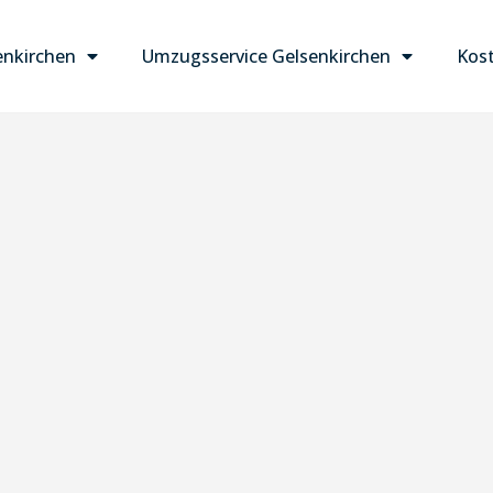
nkirchen
Umzugsservice Gelsenkirchen
Kost