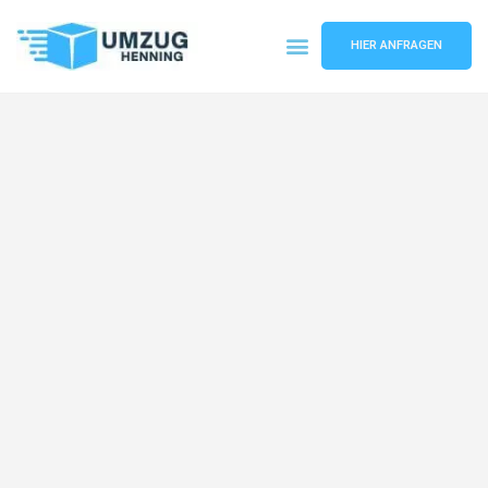
HIER ANFRAGEN
Umzugsunternehmen Gelsenkirchen
Umzugsservice Gelsenkirchen