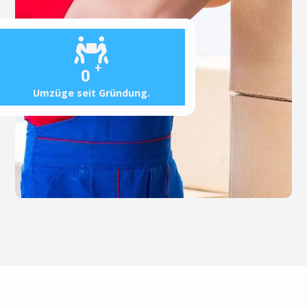
+
0
Umzüge seit Gründung.