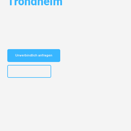
Trondheim
Entdecken Sie das
#1 Umzugsunternehmen in Gelsenkirchen
– Ihr
vertrauenswürdiger Begleiter für Umzüge Gelsenkirchen Trondheim!
Schnelle Antwort in garantiert unter 2 Minuten: Jetzt
unverbindlichen Kostenvoranschlag erhalten!
Unverbindlich anfragen
+4915792653307